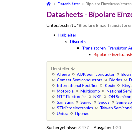
Datenblätter
Bipolare Einzeltransistoren
Datasheets - Bipolare Einz
Unterabschnitt: "
Bipolare Einzeltransistore
Halbleiter
Discrets
Transistoren, Transistor-A
Bipolare Einzeltrans
Hersteller
Allegro
AUK Semiconductor
Bour
Comset Semiconductors
Diodes
D
International Rectifier
Kexin
Kingb
Motorola
Multicomp
National Sem
NTE Electronics
NXP
ON Semicon
Samsung
Sanyo
Secos
Semela
STMicroelectronics
Taiwan Semicond
Unitra
Прочие
Suchergebnisse:
3,477
Ausgabe:
1-20