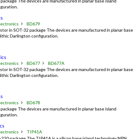
package The devices are manufactured in planar base island
guration.
cs
ectronics
BD679
stor in SOT-32 package The devices are manufactured in planar base
ithic Darlington configuration.
ics
ectronics
BD677
BD677A
stor in SOT-32 package The devices are manufactured in planar base
ithic Darlington configuration.
cs
ectronics
BD678
package The devices are manufactured in planar base island
guration.
cs
ectronics
TIP41A
220 package The TIP41A is a silicon base island technology NPN