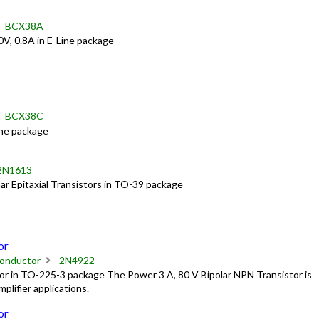
BCX38A
V, 0.8A in E-Line package
BCX38C
ine package
2N1613
r Epitaxial Transistors in TO-39 package
or
onductor
2N4922
 in TO-225-3 package The Power 3 A, 80 V Bipolar NPN Transistor is
mplifier applications.
or