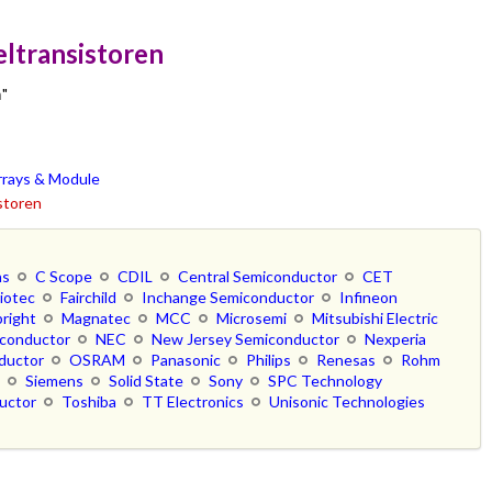
eltransistoren
n
"
rrays & Module
istoren
ns
C Scope
CDIL
Central Semiconductor
CET
iotec
Fairchild
Inchange Semiconductor
Infineon
right
Magnatec
MCC
Microsemi
Mitsubishi Electric
iconductor
NEC
New Jersey Semiconductor
Nexperia
ductor
OSRAM
Panasonic
Philips
Renesas
Rohm
b
Siemens
Solid State
Sony
SPC Technology
uctor
Toshiba
TT Electronics
Unisonic Technologies