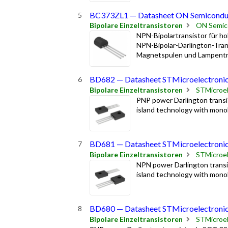
BC373ZL1 — Datasheet ON Semicondu
Bipolare Einzeltransistoren
ON Semic
NPN-Bipolartransistor für 
NPN-Bipolar-Darlington-Tran
Magnetspulen und Lampentreibe
BD682 — Datasheet STMicroelectroni
Bipolare Einzeltransistoren
STMicroel
PNP power Darlington transi
island technology with monol
BD681 — Datasheet STMicroelectroni
Bipolare Einzeltransistoren
STMicroel
NPN power Darlington transi
island technology with monol
BD680 — Datasheet STMicroelectroni
Bipolare Einzeltransistoren
STMicroel