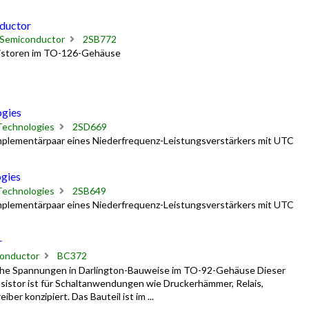
ductor
 Semiconductor
2SB772
sistoren im TO-126-Gehäuse
ogies
Technologies
2SD669
omplementärpaar eines Niederfrequenz-Leistungsverstärkers mit UTC
gies
Technologies
2SB649
omplementärpaar eines Niederfrequenz-Leistungsverstärkers mit UTC
r
onductor
BC372
hohe Spannungen in Darlington-Bauweise im TO-92-Gehäuse Dieser
sistor ist für Schaltanwendungen wie Druckerhämmer, Relais,
r konzipiert. Das Bauteil ist im ...