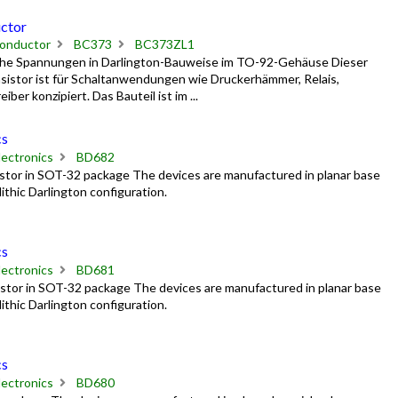
ctor
onductor
BC373
BC373ZL1
hohe Spannungen in Darlington-Bauweise im TO-92-Gehäuse Dieser
sistor ist für Schaltanwendungen wie Druckerhämmer, Relais,
r konzipiert. Das Bauteil ist im ...
cs
ectronics
BD682
stor in SOT-32 package The devices are manufactured in planar base
ithic Darlington configuration.
cs
ectronics
BD681
stor in SOT-32 package The devices are manufactured in planar base
ithic Darlington configuration.
cs
ectronics
BD680