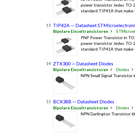
power transistor Jedec TO-2
standard TIP41A that make thi
TIP42A — Datasheet STMicroelectroni
Bipolare Einzeltransistoren
STMicroel
PNP Power Transistor in TO-
power transistor Jedec TO-2
standard TIP41A that make thi
ZTX300 — Datasheet Diodes
Bipolare Einzeltransistoren
Diodes
NPN Small Signal Transistor 
BCX38B — Datasheet Diodes
Bipolare Einzeltransistoren
Diodes
NPN Darlington Transistor 60