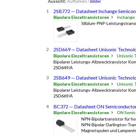
Aussicht:
Aufführen
/
Bilder
2SB772 — Datasheet Inchange Semicon
Bipolare Einzeltransistoren
Inchange
Silizium-PNP-Leistungstran
2SD669 — Datasheet Unisonic Technol
Bipolare Einzeltransistoren
Unisonic 
Bipolarer Leistungs-Allzwecktransistor K
2SD649/A
2SB649 — Datasheet Unisonic Technolo
Bipolare Einzeltransistoren
Unisonic 
Bipolarer Leistungs-Allzwecktransistor K
2SD669/A
BC372 — Datasheet ON Semiconducto
Bipolare Einzeltransistoren
ON Semic
NPN-Bipolartransistor für 
NPN-Bipolar-Darlington-Tran
Magnetspulen und Lampentreibe