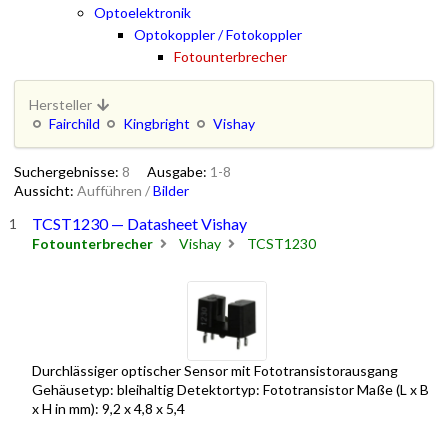
Optoelektronik
Optokoppler / Fotokoppler
Fotounterbrecher
Hersteller
Fairchild
Kingbright
Vishay
Suchergebnisse:
8
Ausgabe:
1-8
Aussicht:
Aufführen
/
Bilder
TCST1230 — Datasheet Vishay
Fotounterbrecher
Vishay
TCST1230
Durchlässiger optischer Sensor mit Fototransistorausgang
Gehäusetyp: bleihaltig Detektortyp: Fototransistor Maße (L x B
x H in mm): 9,2 x 4,8 x 5,4