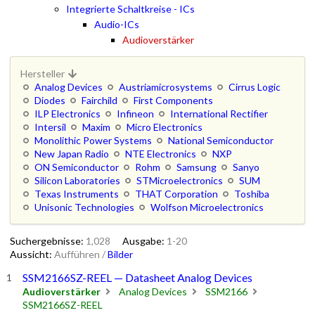
Integrierte Schaltkreise - ICs
Audio-ICs
Audioverstärker
Hersteller
Analog Devices
Austriamicrosystems
Cirrus Logic
Diodes
Fairchild
First Components
ILP Electronics
Infineon
International Rectifier
Intersil
Maxim
Micro Electronics
Monolithic Power Systems
National Semiconductor
New Japan Radio
NTE Electronics
NXP
ON Semiconductor
Rohm
Samsung
Sanyo
Silicon Laboratories
STMicroelectronics
SUM
Texas Instruments
THAT Corporation
Toshiba
Unisonic Technologies
Wolfson Microelectronics
Suchergebnisse:
1,028
Ausgabe:
1-20
Aussicht:
Aufführen
/
Bilder
SSM2166SZ-REEL — Datasheet Analog Devices
Audioverstärker
Analog Devices
SSM2166
SSM2166SZ-REEL