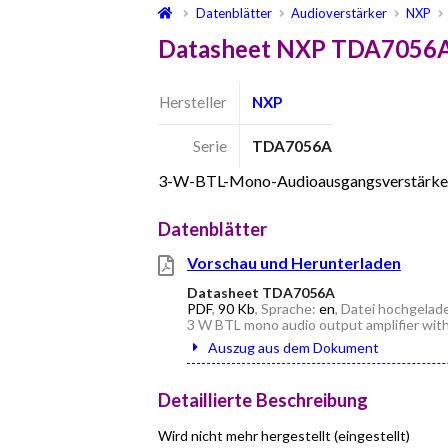
Datenblätter
Audioverstärker
NXP
Datasheet NXP TDA7056A
Hersteller
NXP
Serie
TDA7056A
3-W-BTL-Mono-Audioausgangsverstärker
Datenblätter
Vorschau und Herunterladen
Datasheet TDA7056A
PDF
,
90 Kb
, Sprache:
en
, Datei hochgelad
3 W BTL mono audio output amplifier wit
Auszug aus dem Dokument
Detaillierte Beschreibung
Wird nicht mehr hergestellt (eingestellt)