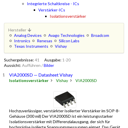
Integrierte Schaltkreise - ICs
Verstärker-ICs
Isolationsverstärker
Hersteller
Analog Devices
Avago Technologies
Broadcom
Intronics
Renesas
Silicon Labs
Texas Instruments
Vishay
Suchergebnisse:
41
Ausgabe:
1-20
Aussicht:
Aufführen
/
Bilder
VIA2000SD — Datasheet Vishay
Isolationsverstärker
Vishay
VIA2000SD
Hochzuverlässiger, verstärkter isolierter Verstärker im SOP-8-
Gehäuse (300 mil) Der VIA2000SD ist ein leistungsstarker
Isolationsverstärker mit Differenzialausgang, der sich für
hochpräzise isolierte Spannungsmessungen eignet. Das Gerät