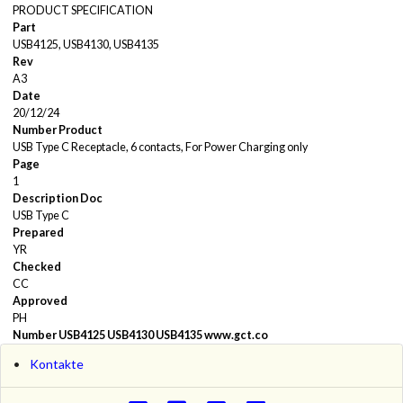
PRODUCT SPECIFICATION
Part
USB4125, USB4130, USB4135
Rev
A3
Date
20/12/24
Number Product
USB Type C Receptacle, 6 contacts, For Power Charging only
Page
1
Description Doc
USB Type C
Prepared
YR
Checked
CC
Approved
PH
Number
USB4125
USB4130
USB4135
www.gct.co
Kontakte