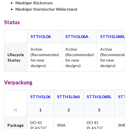
Niedriger Rückstrom
Niedriger thermischer Widerstand
Status
STTH1L06
STTH1L06A
STTH1L06RL
Active
Active
Active
Lifecycle
(Recommended
(Recommended
(Recommended
Status
for new
for new
for new
designs)
designs)
designs)
Verpackung
STTH1L06
STTH1L06A
STTH1L06RL
STTH
N
1
2
3
DO 41
DO 41
Package
SMA
SMB
PLASTIC
PLASTIC