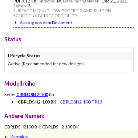
PDF
,
612 Kb
, Sprache:
en
, Datei hochgeladen:
Dec 21, 2021
,
Seiten:
3
SURFACE MOUNT LOW PROFILE 2 AMP SILICON
SCHOTTKY BRIDGE RECTIFIER
Auszug aus dem Dokument
Status
Lifecycle Status
Active (Recommended for new designs)
Modellreihe
Serie:
CBRLDSH2-100
(2)
CBRLDSH2-100 BK
CBRLDSH2-100 TR13
Andere Namen:
CBRLDSH2100 BK, CBRLDSH2 100 BK
Kontakte