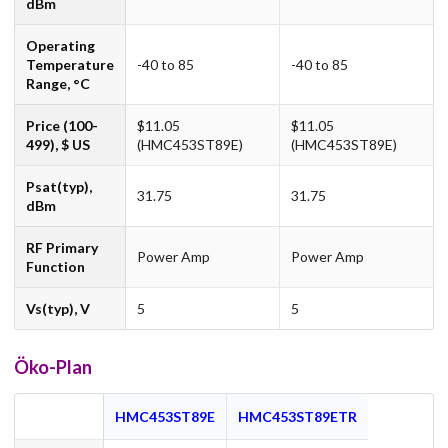
dBm
Operating
Temperature
-40 to 85
-40 to 85
Range, °C
Price (100-
$11.05
$11.05
499), $ US
(HMC453ST89E)
(HMC453ST89E)
Psat(typ),
31.75
31.75
dBm
RF Primary
Power Amp
Power Amp
Function
Vs(typ), V
5
5
Öko-Plan
HMC453ST89E
HMC453ST89ETR