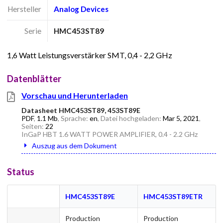
Hersteller
Analog Devices
Serie
HMC453ST89
1,6 Watt Leistungsverstärker SMT, 0,4 - 2,2 GHz
Datenblätter
Vorschau und Herunterladen
Datasheet HMC453ST89, 453ST89E
PDF
,
1.1 Mb
, Sprache:
en
, Datei hochgeladen:
Mar 5, 2021
,
Seiten:
22
InGaP HBT 1.6 WATT POWER AMPLIFIER, 0.4 - 2.2 GHz
Auszug aus dem Dokument
Status
HMC453ST89E
HMC453ST89ETR
Production
Production