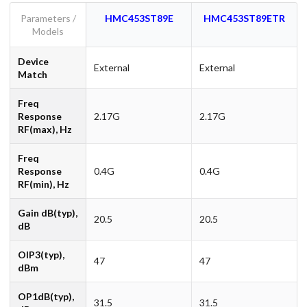
Parameters /
HMC453ST89E
HMC453ST89ETR
Models
Device
External
External
Match
Freq
Response
2.17G
2.17G
RF(max), Hz
Freq
Response
0.4G
0.4G
RF(min), Hz
Gain dB(typ),
20.5
20.5
dB
OIP3(typ),
47
47
dBm
OP1dB(typ),
31.5
31.5