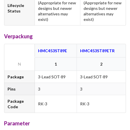
(Appropriate for new
(Appropriate for new
Lifecycle
designs but newer
designs but newer
Status
alternatives may
alternatives may
exist)
exist)
Verpackung
HMC453ST89E
HMC453ST89ETR
N
1
2
Package
3-Lead SOT-89
3-Lead SOT-89
Pins
3
3
Package
RK-3
RK-3
Code
Parameter