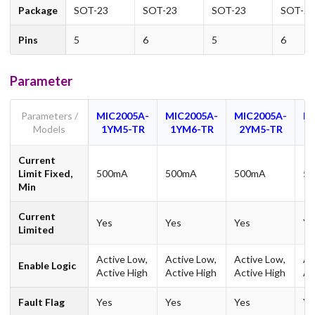
Package
SOT-23
SOT-23
SOT-23
SOT-23
Pins
5
6
5
6
Parameter
Parameters /
MIC2005A-
MIC2005A-
MIC2005A-
MI
Models
1YM5-TR
1YM6-TR
2YM5-TR
2
Current
Limit Fixed,
500mA
500mA
500mA
5
Min
Current
Yes
Yes
Yes
Ye
Limited
Active Low,
Active Low,
Active Low,
Ac
Enable Logic
Active High
Active High
Active High
Ac
Fault Flag
Yes
Yes
Yes
Ye