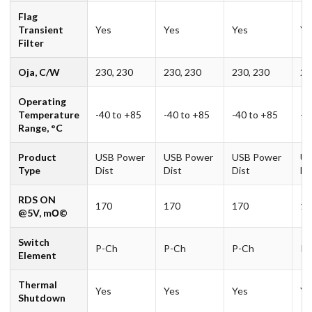
Flag
Transient
Yes
Yes
Yes
Ye
Filter
Oja, C/W
230, 230
230, 230
230, 230
23
Operating
Temperature
-40 to +85
-40 to +85
-40 to +85
-4
Range, °C
Product
USB Power
USB Power
USB Power
US
Type
Dist
Dist
Dist
Di
RDS ON
170
170
170
17
@5V, mО©
Switch
P-Ch
P-Ch
P-Ch
P-
Element
Thermal
Yes
Yes
Yes
Ye
Shutdown