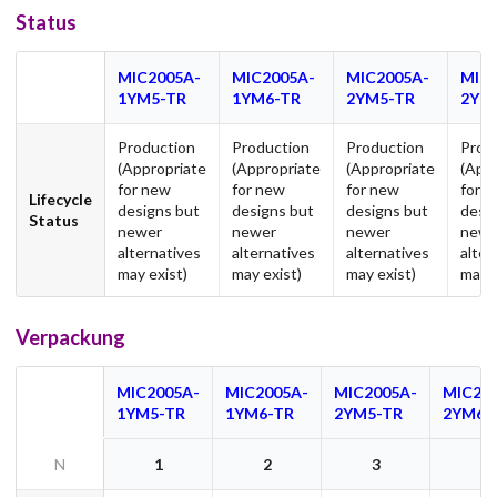
Status
MIC2005A-
MIC2005A-
MIC2005A-
MIC
1YM5-TR
1YM6-TR
2YM5-TR
2YM
Production
Production
Production
Prod
(Appropriate
(Appropriate
(Appropriate
(App
for new
for new
for new
for 
Lifecycle
designs but
designs but
designs but
desi
Status
newer
newer
newer
newe
alternatives
alternatives
alternatives
alter
may exist)
may exist)
may exist)
may e
Verpackung
MIC2005A-
MIC2005A-
MIC2005A-
MIC20
1YM5-TR
1YM6-TR
2YM5-TR
2YM6-
N
1
2
3
4