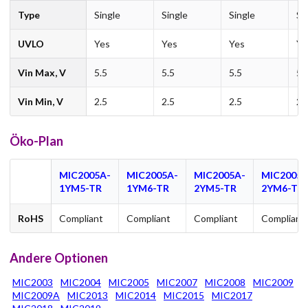
Type
Single
Single
Single
Si
UVLO
Yes
Yes
Yes
Ye
Vin Max, V
5.5
5.5
5.5
5.
Vin Min, V
2.5
2.5
2.5
2.
Öko-Plan
MIC2005A-
MIC2005A-
MIC2005A-
MIC2005A
1YM5-TR
1YM6-TR
2YM5-TR
2YM6-TR
RoHS
Compliant
Compliant
Compliant
Compliant
Andere Optionen
MIC2003
MIC2004
MIC2005
MIC2007
MIC2008
MIC2009
MIC2009A
MIC2013
MIC2014
MIC2015
MIC2017