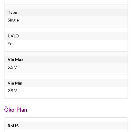
Type
Single
UVLO
Yes
Vin Max
5.5 V
Vin Min
2.5 V
Öko-Plan
RoHS