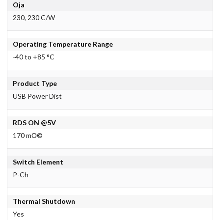
Oja
230, 230 C/W
Operating Temperature Range
-40 to +85 °C
Product Type
USB Power Dist
RDS ON @5V
170 mО©
Switch Element
P-Ch
Thermal Shutdown
Yes