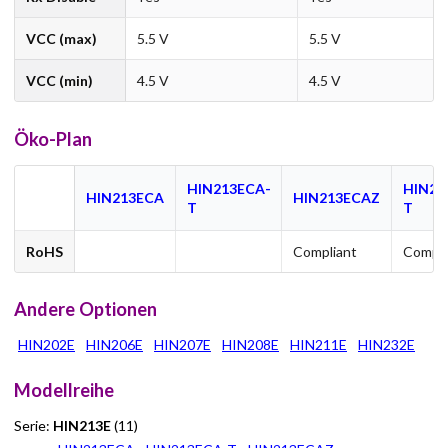
VCC (max)
5.5 V
5.5 V
VCC (min)
4.5 V
4.5 V
Öko-Plan
HIN213ECA-
HIN21
HIN213ECA
HIN213ECAZ
T
T
RoHS
Compliant
Compli
Andere Optionen
HIN202E
HIN206E
HIN207E
HIN208E
HIN211E
HIN232E
Modellreihe
Serie:
HIN213E
(11)