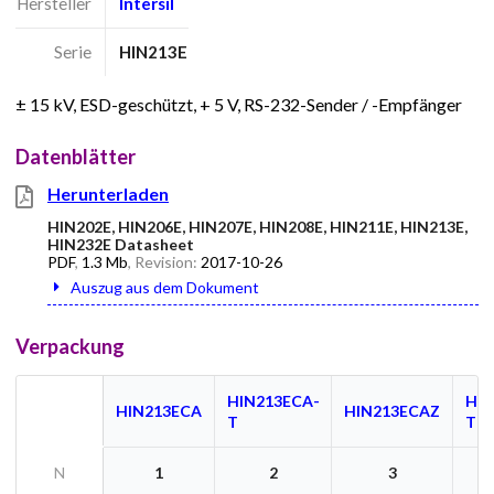
Hersteller
Intersil
Serie
HIN213E
± 15 kV, ESD-geschützt, + 5 V, RS-232-Sender / -Empfänger
Datenblätter
Herunterladen
HIN202E, HIN206E, HIN207E, HIN208E, HIN211E, HIN213E,
HIN232E Datasheet
PDF
,
1.3 Mb
, Revision:
2017-10-26
Auszug aus dem Dokument
Verpackung
HIN213ECA-
HIN
HIN213ECA
HIN213ECAZ
T
T
N
1
2
3