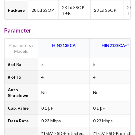
28 Ld SSOP
28 
Package
28 Ld SSOP
28 Ld SSOP
T+R
T+
Parameter
Parameters /
HIN213ECA
HIN213ECA-T
Models
# of Rx
5
5
# of Tx
4
4
Auto
No
No
Shutdown
Cap. Value
0.1 μF
0.1 μF
Data Rate
0.23 Mbps
0.23 Mbps
?15kV, ESD-Protected,
?15kV, ESD-Protected