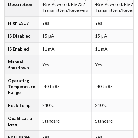
Description
+5V Powered, RS-232
+5V Powered, RS-232
Transmitters/Receivers
Transmitters/Receive
High ESD?
Yes
Yes
IS Disabled
15 μA
15 μA
IS Enabled
11 mA
11 mA
Manual
Yes
Yes
Shutdown
Operating
Temperature
-40 to 85
-40 to 85
Range
Peak Temp
240°C
240°C
Qualification
Standard
Standard
Level
Rx Disable
Yes
Yes