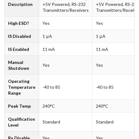
Description
+5V Powered, RS-232
+5V Powered, RS-232
Transmitters/Receivers
Transmitters/Receive
High ESD?
Yes
Yes
IS Disabled
1 μA
1 μA
IS Enabled
11 mA
11 mA
Manual
Yes
Yes
Shutdown
Operating
Temperature
-40 to 85
-40 to 85
Range
Peak Temp
240°C
240°C
Qualification
Standard
Standard
Level
Rx Disable
Yes
Yes