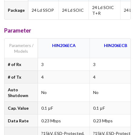
24 Ld SOIC
Package
24 Ld SSOP
24 Ld SOIC
24 Ld
T+R
Parameter
Parameters /
HIN206ECA
HIN206ECB
Models
# of Rx
3
3
# of Tx
4
4
Auto
No
No
Shutdown
Cap. Value
0.1 μF
0.1 μF
Data Rate
0.23 Mbps
0.23 Mbps
?15kV, ESD-Protected,
?15kV, ESD-Protected