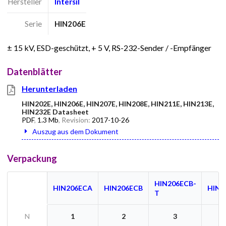
Hersteller
Intersil
Serie
HIN206E
± 15 kV, ESD-geschützt, + 5 V, RS-232-Sender / -Empfänger
Datenblätter
Herunterladen
HIN202E, HIN206E, HIN207E, HIN208E, HIN211E, HIN213E,
HIN232E Datasheet
PDF
,
1.3 Mb
, Revision:
2017-10-26
Auszug aus dem Dokument
Verpackung
HIN206ECB-
HIN206ECA
HIN206ECB
HIN2
T
N
1
2
3