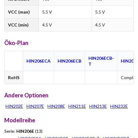
VCC (max)
5.5 V
5.5 V
VCC (min)
4.5 V
4.5 V
Öko-Plan
HIN206ECB-
HIN206ECA
HIN206ECB
HIN206
T
RoHS
Complia
Andere Optionen
HIN202E
HIN207E
HIN208E
HIN211E
HIN213E
HIN232E
Modellreihe
Serie:
HIN206E
(13)