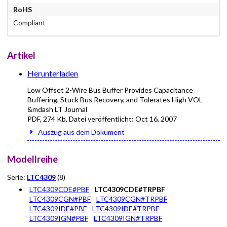
RoHS
Compliant
Artikel
Herunterladen
Low Offset 2-Wire Bus Buffer Provides Capacitance
Buffering, Stuck Bus Recovery, and Tolerates High VOL
&mdash LT Journal
PDF
,
274 Kb
, Datei veröffentlicht:
Oct 16, 2007
Auszug aus dem Dokument
Modellreihe
Serie:
LTC4309
(8)
LTC4309CDE#PBF
LTC4309CDE#TRPBF
LTC4309CGN#PBF
LTC4309CGN#TRPBF
LTC4309IDE#PBF
LTC4309IDE#TRPBF
LTC4309IGN#PBF
LTC4309IGN#TRPBF