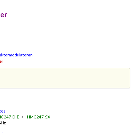
ber
ektormodulatoren
er
ces
C247-DIE
HMC247-SX
GHz