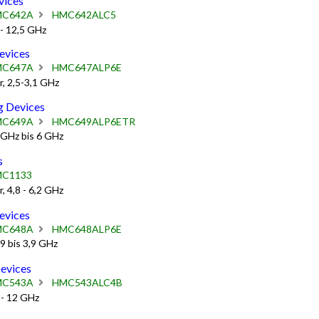
ices
C642A
HMC642ALC5
- 12,5 GHz
evices
C647A
HMC647ALP6E
, 2,5-3,1 GHz
 Devices
C649A
HMC649ALP6ETR
 GHz bis 6 GHz
s
C1133
 4,8 - 6,2 GHz
evices
C648A
HMC648ALP6E
9 bis 3,9 GHz
evices
C543A
HMC543ALC4B
 - 12 GHz