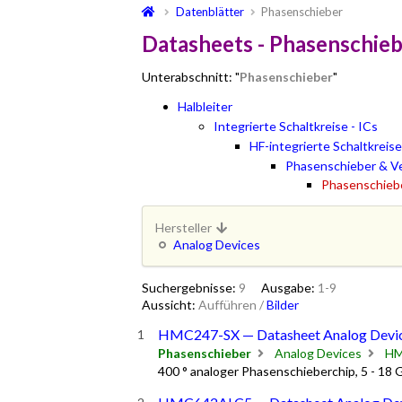
Datenblätter
Phasenschieber
Datasheets - Phasenschie
Unterabschnitt: "
Phasenschieber
"
Halbleiter
Integrierte Schaltkreise - ICs
HF-integrierte Schaltkreise
Phasenschieber & V
Phasenschieb
Hersteller
Analog Devices
Suchergebnisse:
9
Ausgabe:
1-9
Aussicht:
Aufführen
/
Bilder
HMC247-SX — Datasheet Analog Devi
Phasenschieber
Analog Devices
HM
400 ° analoger Phasenschieberchip, 5 - 18 