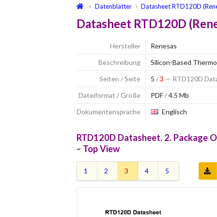
Datenblätter
Datasheet RTD120D (Rene
Datasheet RTD120D (Renes
Hersteller
Renesas
Beschreibung
Silicon-Based Thermo
Seiten / Seite
5
/
3
— RTD120D Datash
Dateiformat / Größe
PDF
/
4.5 Mb
Dokumentensprache
Englisch
RTD120D Datasheet. 2. Package Ou
– Top View
1
2
3
4
5