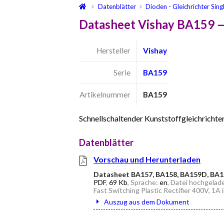
Datenblätter
Dioden - Gleichrichter Sing
Datasheet Vishay BA159 —
Hersteller
Vishay
Serie
BA159
Artikelnummer
BA159
Schnellschaltender Kunststoffgleichrich
Datenblätter
Vorschau und Herunterladen
Datasheet BA157, BA158, BA159D, BA
PDF
,
69 Kb
, Sprache:
en
, Datei hochgelad
Fast Switching Plastic Rectifier 400V, 1
Auszug aus dem Dokument