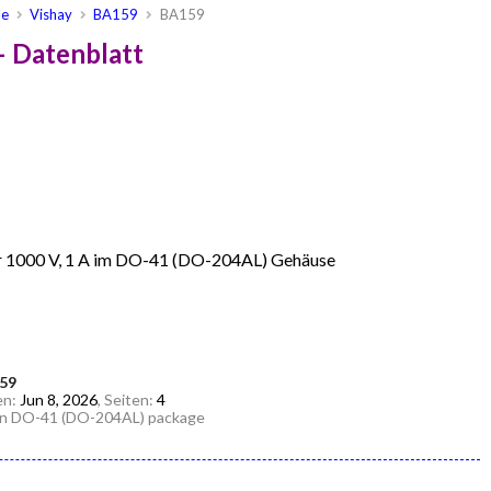
le
Vishay
BA159
BA159
 Datenblatt
ter 1000 V, 1 A im DO-41 (DO-204AL) Gehäuse
159
en:
Jun 8, 2026
, Seiten:
4
A in DO-41 (DO-204AL) package