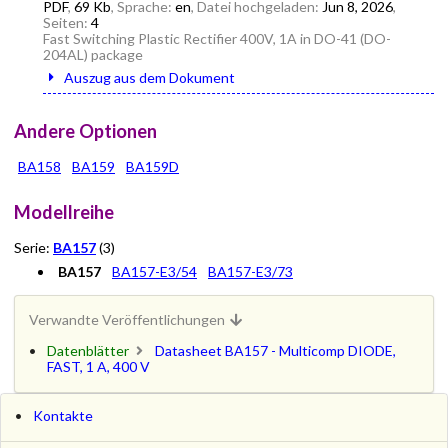
PDF
,
69 Kb
, Sprache:
en
, Datei hochgeladen:
Jun 8, 2026
,
Seiten:
4
Fast Switching Plastic Rectifier 400V, 1A in DO-41 (DO-
204AL) package
Auszug aus dem Dokument
Andere Optionen
BA158
BA159
BA159D
Modellreihe
Serie:
BA157
(3)
BA157
BA157-E3/54
BA157-E3/73
Verwandte Veröffentlichungen
Datenblätter
Datasheet BA157 - Multicomp DIODE,
FAST, 1 A, 400 V
Kontakte