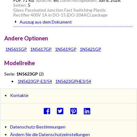
PDF
,
71 Kb
, Sprache:
en
, Datei hochgeladen:
Jun 8, 2026
,
Seiten:
5
Glass Passivated Junction Fast Switching Plastic
Rectifier 400V 1A in DO-15 (DO-204AC) package
Auszug aus dem Dokument
Andere Optionen
1N5615GP
1N5617GP
1N5619GP
1N5621GP
Modellreihe
Serie:
1N5623GP
(2)
1N5623GP-E3/54
1N5623GPHE3/54
Kontakte
Datenschutz-Bestimmungen
Ändern Sie die Datenschutzeinstellungen