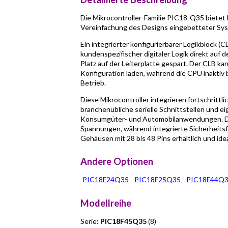
Die Mikrocontroller-Familie PIC18-Q35 bietet h
Vereinfachung des Designs eingebetteter Sy
Ein integrierter konfigurierbarer Logikblock 
kundenspezifischer digitaler Logik direkt auf
Platz auf der Leiterplatte gespart. Der CLB k
Konfiguration laden, während die CPU inaktiv 
Betrieb.
Diese Mikrocontroller integrieren fortschrit
branchenübliche serielle Schnittstellen und ei
Konsumgüter- und Automobilanwendungen. Die
Spannungen, während integrierte Sicherheitsf
Gehäusen mit 28 bis 48 Pins erhältlich und id
Andere Optionen
PIC18F24Q35
PIC18F25Q35
PIC18F44Q
Modellreihe
Serie:
PIC18F45Q35
(8)