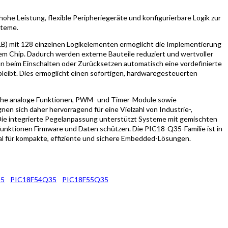
ohe Leistung, flexible Peripheriegeräte und konfigurierbare Logik zur
steme.
(CLB) mit 128 einzelnen Logikelementen ermöglicht die Implementierung
 dem Chip. Dadurch werden externe Bauteile reduziert und wertvoller
ann beim Einschalten oder Zurücksetzen automatisch eine vordefinierte
bleibt. Dies ermöglicht einen sofortigen, hardwaregesteuerten
tliche analoge Funktionen, PWM- und Timer-Module sowie
gnen sich daher hervorragend für eine Vielzahl von Industrie-,
 integrierte Pegelanpassung unterstützt Systeme mit gemischten
unktionen Firmware und Daten schützen. Die PIC18-Q35-Familie ist in
eal für kompakte, effiziente und sichere Embedded-Lösungen.
35
PIC18F54Q35
PIC18F55Q35