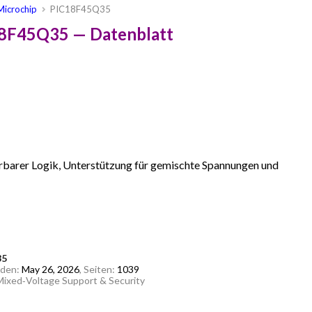
Microchip
PIC18F45Q35
18F45Q35 — Datenblatt
erbarer Logik, Unterstützung für gemischte Spannungen und
35
aden:
May 26, 2026
, Seiten:
1039
Mixed‑Voltage Support & Security