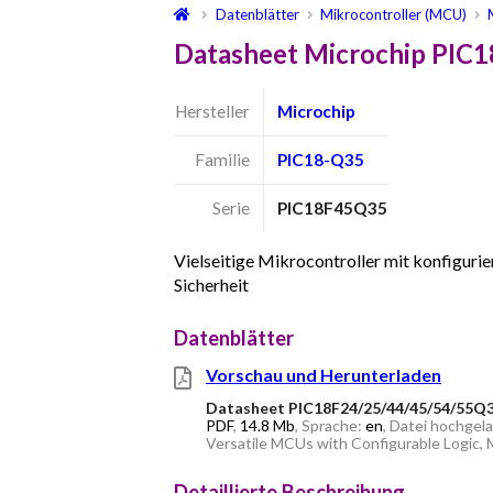
Datenblätter
Mikrocontroller (MCU)
Datasheet Microchip PIC
Hersteller
Microchip
Familie
PIC18-Q35
Serie
PIC18F45Q35
Vielseitige Mikrocontroller mit konfiguri
Sicherheit
Datenblätter
Vorschau und Herunterladen
Datasheet PIC18F24/25/44/45/54/55Q
PDF
,
14.8 Mb
, Sprache:
en
, Datei hochgel
Versatile MCUs with Configurable Logic, 
Detaillierte Beschreibung