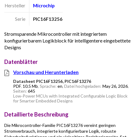
Hersteller
Microchip
Serie
PIC16F13256
Stromsparende Mikrocontroller mit integriertem
konfigurierbarem Logikblock für intelligentere eingebettete
Designs
Datenblätter
Vorschau und Herunterladen
Datasheet PIC16F13256, PIC16F13276
PDF
,
10.5 Mb
, Sprache:
en
, Datei hochgeladen:
May 26, 2026
,
Seiten:
645
Low‑Power MCUs with Integrated Configurable Logic Block
for Smarter Embedded Designs
Detaillierte Beschreibung
Die Mikrocontroller-Familie PIC16F13276 vereint geringen
Stromverbrauch, integrierte konfigurierbare Logik, robuste
Sicherheitsfunktionen und ein vielseitiges Peripheriegeräte-Set