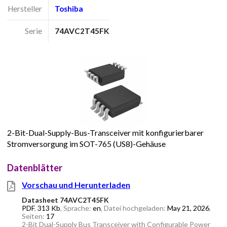
Hersteller
Toshiba
Serie
74AVC2T45FK
2-Bit-Dual-Supply-Bus-Transceiver mit konfigurierbarer
Stromversorgung im SOT-765 (US8)-Gehäuse
Datenblätter
Vorschau und Herunterladen
Datasheet 74AVC2T45FK
PDF
,
313 Kb
, Sprache:
en
, Datei hochgeladen:
May 21, 2026
,
Seiten:
17
2-Bit Dual-Supply Bus Transceiver with Configurable Power