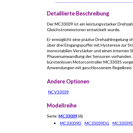
Detaillierte Beschreibung
Der MC33039 ist ein leistungsstarker Drehzahl
Gleichstrommotoren entwickelt wurde.
Er ermöglicht eine präzise Drehzahlregelung 
über drei Eingangspuffer mit Hysterese zur St
monostabilen Verstärker und einen internen Sh
Phasenumwandlung der Sensoren vorhanden. 
bürstenlosen Motorcontroller MC33035 vorgese
Anwendungen mit geschlossenem Regelkreis 
Andere Optionen
NCV33039
Modellreihe
Serie:
MC33039
(6)
MC33039D
MC33039DG
MC33039