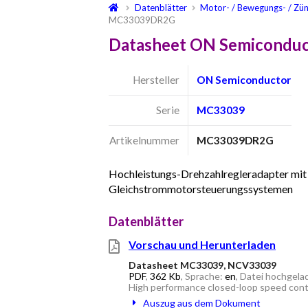
Datenblätter
Motor- / Bewegungs- / Zü
MC33039DR2G
Datasheet ON Semicondu
Hersteller
ON Semiconductor
Serie
MC33039
Artikelnummer
MC33039DR2G
Hochleistungs-Drehzahlregleradapter mit 
Gleichstrommotorsteuerungssystemen
Datenblätter
Vorschau und Herunterladen
Datasheet MC33039, NCV33039
PDF
,
362 Kb
, Sprache:
en
, Datei hochgela
High performance closed-loop speed contr
Auszug aus dem Dokument