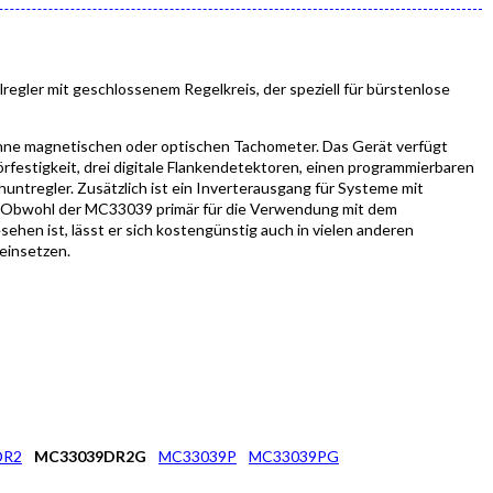
regler mit geschlossenem Regelkreis, der speziell für bürstenlose
ohne magnetischen oder optischen Tachometer. Das Gerät verfügt
örfestigkeit, drei digitale Flankendetektoren, einen programmierbaren
untregler. Zusätzlich ist ein Inverterausgang für Systeme mit
Obwohl der MC33039 primär für die Verwendung mit dem
hen ist, lässt er sich kostengünstig auch in vielen anderen
einsetzen.
DR2
MC33039DR2G
MC33039P
MC33039PG