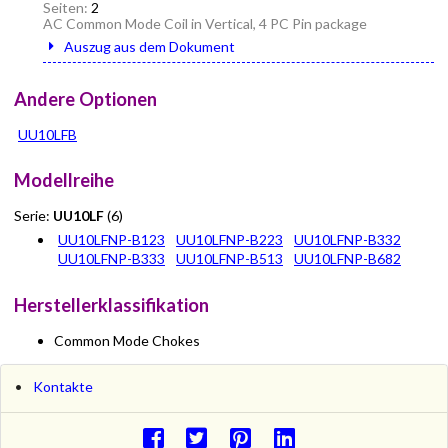
Seiten:
2
AC Common Mode Coil in Vertical, 4 PC Pin package
Auszug aus dem Dokument
Andere Optionen
UU10LFB
Modellreihe
Serie:
UU10LF
(6)
UU10LFNP-B123
UU10LFNP-B223
UU10LFNP-B332
UU10LFNP-B333
UU10LFNP-B513
UU10LFNP-B682
Herstellerklassifikation
Common Mode Chokes
Kontakte