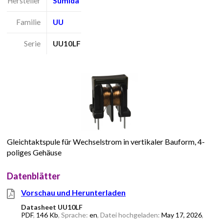
Hersteller
Sumida
Familie
UU
Serie
UU10LF
Gleichtaktspule für Wechselstrom in vertikaler Bauform, 4-
poliges Gehäuse
Datenblätter
Vorschau und Herunterladen
Datasheet UU10LF
PDF
,
146 Kb
, Sprache:
en
, Datei hochgeladen:
May 17, 2026
,