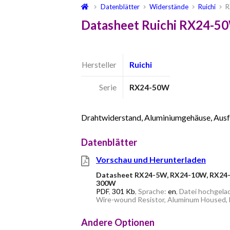
Datenblätter
Widerstände
Ruichi
R
Datasheet Ruichi RX24-5
Hersteller
Ruichi
Serie
RX24-50W
Drahtwiderstand, Aluminiumgehäuse, Ausfü
Datenblätter
Vorschau und Herunterladen
Datasheet RX24-5W, RX24-10W, RX24
300W
PDF
,
301 Kb
, Sprache:
en
, Datei hochgela
Wire-wound Resistor, Aluminum Housed, B
Andere Optionen