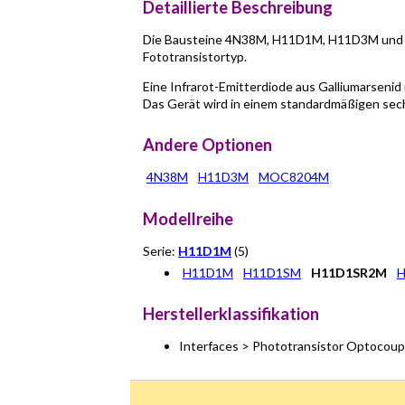
Detaillierte Beschreibung
Die Bausteine 4N38M, H11D1M, H11D3M und 
Fototransistortyp.
Eine Infrarot-Emitterdiode aus Galliumarseni
Das Gerät wird in einem standardmäßigen sech
Andere Optionen
4N38M
H11D3M
MOC8204M
Modellreihe
Serie:
H11D1M
(5)
H11D1M
H11D1SM
H11D1SR2M
Herstellerklassifikation
Interfaces > Phototransistor Optocoup