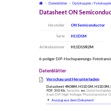
Datenblätter
Optokoppler / Fotokopple
Datasheet ON Semicondu
Hersteller
ON Semiconductor
Serie
H11D1M
Artikelnummer
H11D1SR2M
6-poliger DIP-Hochspannungs-Fototrans
Datenblätter
Vorschau und Herunterladen
Datasheet 4N38M, H11D1M, H11D3M
PDF
,
350 Kb
, Sprache:
en
, Datei hochgela
6-pin DIP High Voltage Phototransistor
Auszug aus dem Dokument