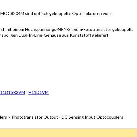
MOC8204M sind optisch gekoppelte Optoisolatoren vom
d ist mit einem Hochspannungs-NPN-Silizium-Fototransistor gekoppelt.
spoligen Dual-In-Line-Gehäuse aus Kunststoff geliefert.
H11D1SR2VM
H11D1VM
lers > Phototransistor Output - DC Sensing Input Optocouplers