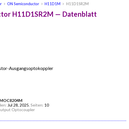
r
ON Semiconductor
H11D1M
H11D1SR2M
ctor H11D1SR2M — Datenblatt
istor-Ausgangsoptokoppler
, MOC8204M
den:
Jul 28, 2025
, Seiten:
10
 Output Optocoupler