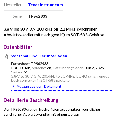
Hersteller
Texas Instruments
Serie
TPS62933
3,8 V bis 30 V, 3 A, 200 kHz bis 2,2 MHz, synchroner
Abwärtswandler mit niedrigem IQ im SOT-583-Gehäuse
Datenblätter
Vorschau und Herunterladen
Datasheet TPS62933
PDF
,
4.0 Mb
, Sprache:
en
, Datei hochgeladen:
Jun 2, 2025
,
Seiten:
51
3.8-V to 30-V, 3-A, 200-kHz to 2.2-MHz, low-IQ synchronous
buck converter in SOT-583 package
Auszug aus dem Dokument
Detaillierte Beschreibung
Der TPS6293x ist ein hocheffizienter, benutzerfreundlicher
synchroner Abwärtswandler mit einem weiten