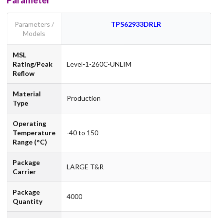
Parameter
Parameters /
TPS62933DRLR
Models
MSL
Rating/Peak
Level-1-260C-UNLIM
Reflow
Material
Production
Type
Operating
Temperature
-40 to 150
Range (°C)
Package
LARGE T&R
Carrier
Package
4000
Quantity