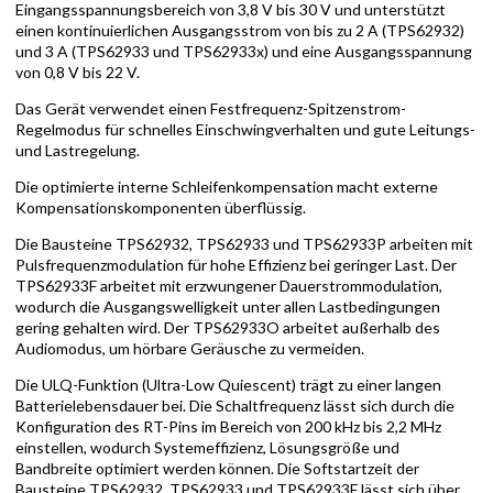
Eingangsspannungsbereich von 3,8 V bis 30 V und unterstützt
einen kontinuierlichen Ausgangsstrom von bis zu 2 A (TPS62932)
und 3 A (TPS62933 und TPS62933x) und eine Ausgangsspannung
von 0,8 V bis 22 V.
Das Gerät verwendet einen Festfrequenz-Spitzenstrom-
Regelmodus für schnelles Einschwingverhalten und gute Leitungs-
und Lastregelung.
Die optimierte interne Schleifenkompensation macht externe
Kompensationskomponenten überflüssig.
Die Bausteine TPS62932, TPS62933 und TPS62933P arbeiten mit
Pulsfrequenzmodulation für hohe Effizienz bei geringer Last. Der
TPS62933F arbeitet mit erzwungener Dauerstrommodulation,
wodurch die Ausgangswelligkeit unter allen Lastbedingungen
gering gehalten wird. Der TPS62933O arbeitet außerhalb des
Audiomodus, um hörbare Geräusche zu vermeiden.
Die ULQ-Funktion (Ultra-Low Quiescent) trägt zu einer langen
Batterielebensdauer bei. Die Schaltfrequenz lässt sich durch die
Konfiguration des RT-Pins im Bereich von 200 kHz bis 2,2 MHz
einstellen, wodurch Systemeffizienz, Lösungsgröße und
Bandbreite optimiert werden können. Die Softstartzeit der
Bausteine TPS62932, TPS62933 und TPS62933F lässt sich über