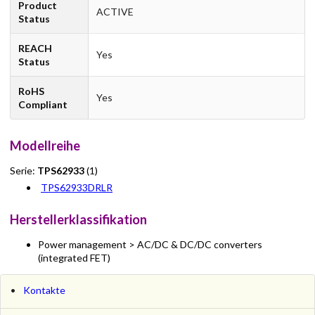
Product
ACTIVE
Status
REACH
Yes
Status
RoHS
Yes
Compliant
Modellreihe
Serie:
TPS62933
(1)
TPS62933DRLR
Herstellerklassifikation
Power management > AC/DC & DC/DC converters
(integrated FET)
Kontakte