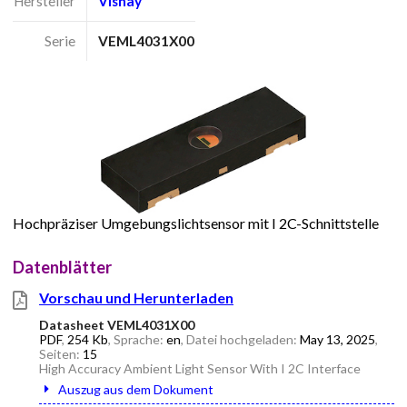
Hersteller
Vishay
Serie
VEML4031X00
Hochpräziser Umgebungslichtsensor mit I 2C-Schnittstelle
Datenblätter
Vorschau und Herunterladen
Datasheet VEML4031X00
PDF
,
254 Kb
, Sprache:
en
, Datei hochgeladen:
May 13, 2025
,
Seiten:
15
High Accuracy Ambient Light Sensor With I 2C Interface
Auszug aus dem Dokument