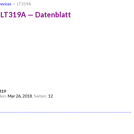
evices
LT319A
 LT319A — Datenblatt
319
den:
Mar 26, 2018
, Seiten:
12