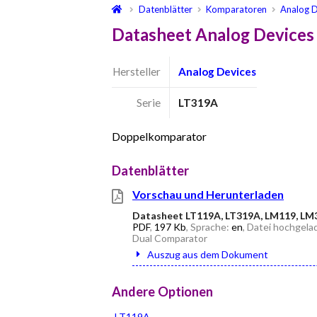
Datenblätter
Komparatoren
Analog D
Datasheet Analog Devices
Hersteller
Analog Devices
Serie
LT319A
Doppelkomparator
Datenblätter
Vorschau und Herunterladen
Datasheet LT119A, LT319A, LM119, LM
PDF
,
197 Kb
, Sprache:
en
, Datei hochgela
Dual Comparator
Auszug aus dem Dokument
Andere Optionen
LT119A