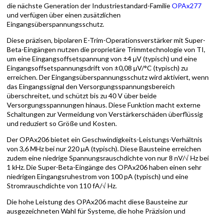
die nächste Generation der Industriestandard-Familie
OPAx277
und verfügen über einen zusätzlichen
Eingangsüberspannungsschutz.
Diese präzisen, bipolaren E-Trim-Operationsverstärker mit Super-
Beta-Eingängen nutzen die proprietäre Trimmtechnologie von TI,
um eine Eingangsoffsetspannung von ±4 µV (typisch) und eine
Eingangsoffsetspannungsdrift von ±0,08 µV/°C (typisch) zu
erreichen. Der Eingangsüberspannungsschutz wird aktiviert, wenn
das Eingangssignal den Versorgungsspannungsbereich
überschreitet, und schützt bis zu 40 V über beide
Versorgungsspannungen hinaus. Diese Funktion macht externe
Schaltungen zur Vermeidung von Verstärkerschäden überflüssig
und reduziert so Größe und Kosten.
Der OPAx206 bietet ein Geschwindigkeits-Leistungs-Verhältnis
von 3,6 MHz bei nur 220 µA (typisch). Diese Bausteine erreichen
zudem eine niedrige Spannungsrauschdichte von nur 8 nV/√ Hz bei
1 kHz. Die Super-Beta-Eingänge des OPAx206 haben einen sehr
niedrigen Eingangsruhestrom von 100 pA (typisch) und eine
Stromrauschdichte von 110 fA/√ Hz.
Die hohe Leistung des OPAx206 macht diese Bausteine zur
ausgezeichneten Wahl für Systeme, die hohe Präzision und