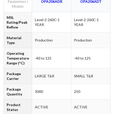
Parameters /
OPA206ADR
OPA206ADT
Models
MSL
Level-2-260C-1
Level-2-260C-1
Rating/Peak
YEAR
YEAR
Reflow
Material
Production
Production
Type
Operating
Temperature
-40 to 125
-40 to 125
Range (°C)
Package
LARGE T&R
SMALL T&R
Carrier
Package
3000
250
Quantity
Product
ACTIVE
ACTIVE
Status