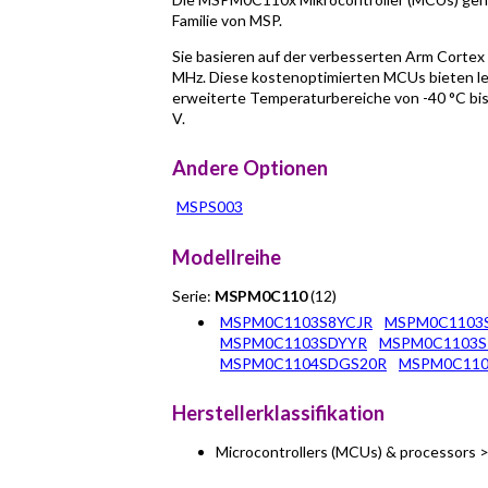
Familie von MSP.
Sie basieren auf der verbesserten Arm Cortex
MHz. Diese kostenoptimierten MCUs bieten lei
erweiterte Temperaturbereiche von -40 °C bis
V.
Andere Optionen
MSPS003
Modellreihe
Serie:
MSPM0C110
(12)
MSPM0C1103S8YCJR
MSPM0C1103
MSPM0C1103SDYYR
MSPM0C1103
MSPM0C1104SDGS20R
MSPM0C11
Herstellerklassifikation
Microcontrollers (MCUs) & processors