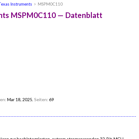
Texas Instruments
MSPM0C110
ents MSPM0C110 — Datenblatt
den:
Mar 18, 2025
, Seiten:
69
ren zur hochintegrierten, extrem stromsparenden 32-Bit-MCU-