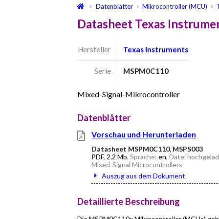
Datenblätter
Mikrocontroller (MCU)
Datasheet Texas Instrum
Hersteller
Texas Instruments
Serie
MSPM0C110
Mixed-Signal-Mikrocontroller
Datenblätter
Vorschau und Herunterladen
Datasheet MSPM0C110, MSPS003
PDF
,
2.2 Mb
, Sprache:
en
, Datei hochgela
Mixed-Signal Microcontrollers
Auszug aus dem Dokument
Detaillierte Beschreibung
Die MSPM0C110x Mikrocontroller (MCUs) gehö