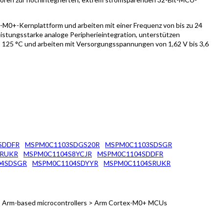
 -M0+-Kernplattform und arbeiten mit einer Frequenz von bis zu 24
stungsstarke analoge Peripherieintegration, unterstützen
 125 °C und arbeiten mit Versorgungsspannungen von 1,62 V bis 3,6
SDDFR
MSPM0C1103SDGS20R
MSPM0C1103SDSGR
SRUKR
MSPM0C1104S8YCJR
MSPM0C1104SDDFR
04SDSGR
MSPM0C1104SDYYR
MSPM0C1104SRUKR
 > Arm-based microcontrollers > Arm Cortex-M0+ MCUs