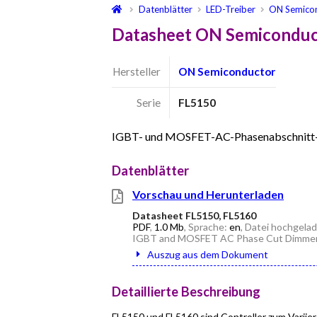
Datenblätter
LED-Treiber
ON Semico
Datasheet ON Semiconduc
Hersteller
ON Semiconductor
Serie
FL5150
IGBT- und MOSFET-AC-Phasenabschnitt-
Datenblätter
Vorschau und Herunterladen
Datasheet FL5150, FL5160
PDF
,
1.0 Mb
, Sprache:
en
, Datei hochgela
IGBT and MOSFET AC Phase Cut Dimmer 
Auszug aus dem Dokument
Detaillierte Beschreibung
FL5150 und FL5160 sind Controller zum Variie