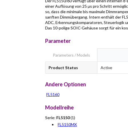
Der FL5150/60 verfügt über einen internen 8
einer Auflösung von 25 µs pro Schritt ermögl
so, dass die minimale bis maximale Dimmrampe
sanften Dimmübergang. Intern enthält der FL51
ADC, Erkennungskomparatoren, Steuerlogik u
Das 10-polige SOIC-Gehäuse sorgt für ein ko
Parameter
Parameters / Models
Product Status
Active
Andere Optionen
FL5160
Modellreihe
Serie:
FL5150
(1)
FL5150MX