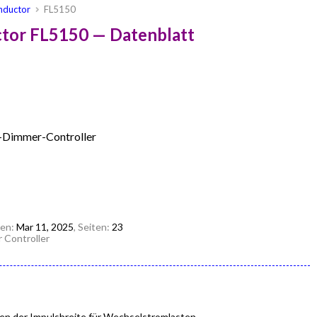
nductor
FL5150
tor FL5150 — Datenblatt
Dimmer-Controller
den:
Mar 11, 2025
, Seiten:
23
Controller
ren der Impulsbreite für Wechselstromlasten.