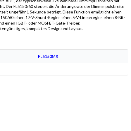
-Bit-ADC, der typischerweise 226 wählbare Dimmimpulsbreiten mit
icht. Der FL5150/60 steuert die Änderungsrate der Dimmimpulsbreite
nzeit ungefähr 1 Sekunde beträgt. Diese Funktion ermöglicht einen
50/60 einen 17-V-Shunt-Regler, einen 5-V-Linearregler, einen 8-Bit-
nd einen IGBT- oder MOSFET-Gate-Treiber.
stengünstiges, kompaktes Design und Layout.
FL5150MX