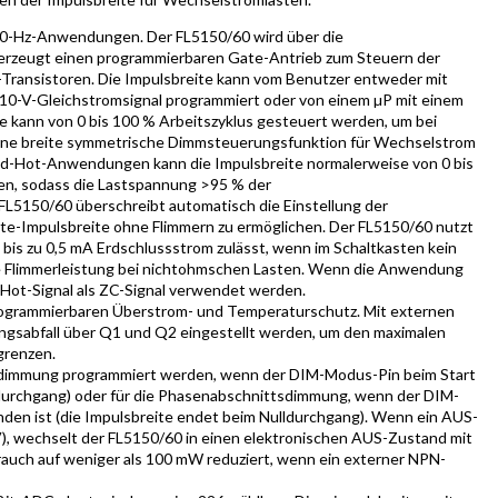
 60-Hz-Anwendungen. Der FL5150/60 wird über die
erzeugt einen programmierbaren Gate-Antrieb zum Steuern der
Transistoren. Die Impulsbreite kann vom Benutzer entweder mit
 10-V-Gleichstromsignal programmiert oder von einem µP mit einem
e kann von 0 bis 100 % Arbeitszyklus gesteuert werden, um bei
ne breite symmetrische Dimmsteuerungsfunktion für Wechselstrom
oad-Hot-Anwendungen kann die Impulsbreite normalerweise von 0 bis
den, sodass die Lastspannung >95 % der
L5150/60 überschreibt automatisch die Einstellung der
te-Impulsbreite ohne Flimmern zu ermöglichen. Der FL5150/60 nutzt
bis zu 0,5 mA Erdschlussstrom zulässt, wenn im Schaltkasten kein
 die Flimmerleistung bei nichtohmschen Lasten. Wenn die Anwendung
 Hot-Signal als ZC-Signal verwendet werden.
rogrammierbaren Überstrom- und Temperaturschutz. Mit externen
gsabfall über Q1 und Q2 eingestellt werden, um den maximalen
grenzen.
sdimmung programmiert werden, wenn der DIM-Modus-Pin beim Start
ulldurchgang) oder für die Phasenabschnittsdimmung, wenn der DIM-
den ist (die Impulsbreite endet beim Nulldurchgang). Wenn ein AUS-
V), wechselt der FL5150/60 in einen elektronischen AUS-Zustand mit
auch auf weniger als 100 mW reduziert, wenn ein externer NPN-