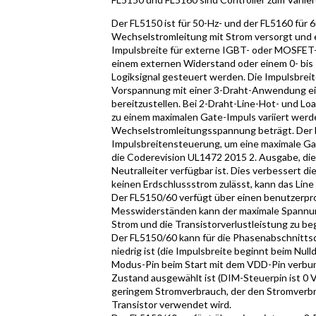
Der FL5150 ist für 50-Hz- und der FL5160 für
Wechselstromleitung mit Strom versorgt und 
Impulsbreite für externe IGBT- oder MOSFET-
einem externen Widerstand oder einem 0- bis
Logiksignal gesteuert werden. Die Impulsbreit
Vorspannung mit einer 3-Draht-Anwendung ei
bereitzustellen. Bei 2-Draht-Line-Hot- und L
zu einem maximalen Gate-Impuls variiert wer
Wechselstromleitungsspannung beträgt. Der F
Impulsbreitensteuerung, um eine maximale Ga
die Coderevision UL1472 2015 2. Ausgabe, die 
Neutralleiter verfügbar ist. Dies verbessert
keinen Erdschlussstrom zulässt, kann das Line
Der FL5150/60 verfügt über einen benutzerp
Messwiderständen kann der maximale Spannun
Strom und die Transistorverlustleistung zu be
Der FL5150/60 kann für die Phasenabschnitt
niedrig ist (die Impulsbreite beginnt beim N
Modus-Pin beim Start mit dem VDD-Pin verbun
Zustand ausgewählt ist (DIM-Steuerpin ist 0 
geringem Stromverbrauch, der den Stromverbr
Transistor verwendet wird.