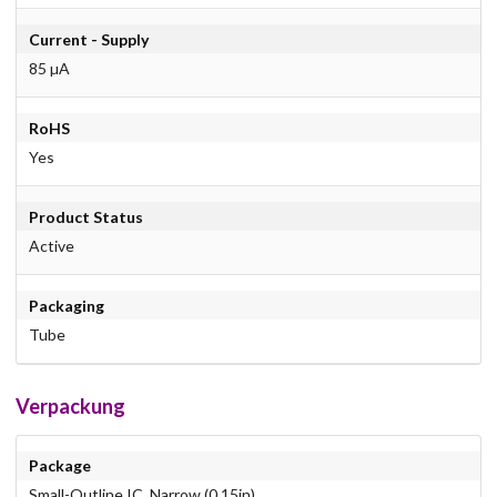
Current - Supply
85 µA
RoHS
Yes
Product Status
Active
Packaging
Tube
Verpackung
Package
Small-Outline IC, Narrow (0.15in)