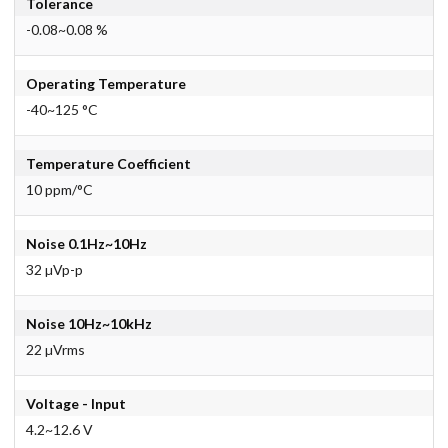
Tolerance
-0.08~0.08 %
Operating Temperature
-40~125 °C
Temperature Coefficient
10 ppm/°C
Noise 0.1Hz~10Hz
32 µVp-p
Noise 10Hz~10kHz
22 µVrms
Voltage - Input
4.2~12.6 V