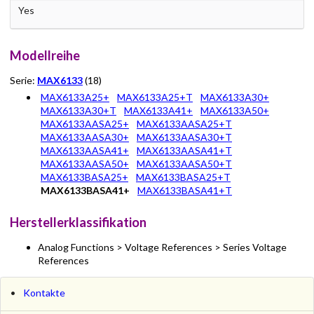
Yes
Modellreihe
Serie:
MAX6133
(18)
MAX6133A25+
MAX6133A25+T
MAX6133A30+
MAX6133A30+T
MAX6133A41+
MAX6133A50+
MAX6133AASA25+
MAX6133AASA25+T
MAX6133AASA30+
MAX6133AASA30+T
MAX6133AASA41+
MAX6133AASA41+T
MAX6133AASA50+
MAX6133AASA50+T
MAX6133BASA25+
MAX6133BASA25+T
MAX6133BASA41+
MAX6133BASA41+T
Herstellerklassifikation
Analog Functions > Voltage References > Series Voltage
References
Kontakte