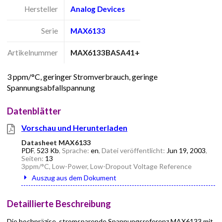
Hersteller
Analog Devices
Serie
MAX6133
Artikelnummer
MAX6133BASA41+
3 ppm/°C, geringer Stromverbrauch, geringe
Spannungsabfallspannung
Datenblätter
Vorschau und Herunterladen
Datasheet MAX6133
PDF
,
523 Kb
, Sprache:
en
, Datei veröffentlicht:
Jun 19, 2003
,
Seiten:
13
3ppm/°C, Low-Power, Low-Dropout Voltage Reference
Auszug aus dem Dokument
Detaillierte Beschreibung
Die hochpräzise, stromsparende Spannungsreferenz MAX6133 mit