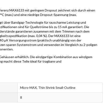
ferenz MAX6133 mit geringem Dropout zeichnet sich durch einen
°C (max.) und eine niedrige Dropout-Spannung (max.
gt über Bandgap-Technologie für rauscharme Leistung und
fikationen sind für Quellströme bis zu 15 mA garantiert. Die
iderstände garantieren zusammen mit dem Trimmen nach dem
eitsspezifikation (max. 0,04 %). Der MAX6133 ist eine
40 µA Versorgungsstrom (praktisch unabhängig von der
en sparen Systemstrom und verwenden im Vergleich zu 2-poligen
ponenten.
häusen erhältlich. Die einzigartige Kombination aus winzigem
 macht diese Teile ideal für tragbare und
Micro-MAX, Thin Shrink Small-Outline
8