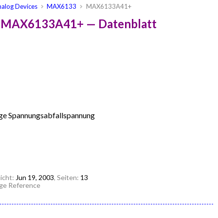
nalog Devices
MAX6133
MAX6133A41+
s MAX6133A41+ — Datenblatt
nge Spannungsabfallspannung
licht:
Jun 19, 2003
, Seiten:
13
ge Reference