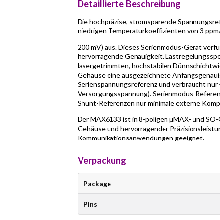
Detaillierte Beschreibung
Die hochpräzise, stromsparende Spannungsre
niedrigen Temperaturkoeffizienten von 3 ppm/
200 mV) aus. Dieses Serienmodus-Gerät verfü
hervorragende Genauigkeit. Lastregelungsspezi
lasergetrimmten, hochstabilen Dünnschichtw
Gehäuse eine ausgezeichnete Anfangsgenauigk
Serienspannungsreferenz und verbraucht nur 
Versorgungsspannung). Serienmodus-Referenz
Shunt-Referenzen nur minimale externe Kom
Der MAX6133 ist in 8-poligen µMAX- und SO-Ge
Gehäuse und hervorragender Präzisionsleistung
Kommunikationsanwendungen geeignet.
Verpackung
Package
Pins