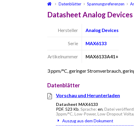
Datenblätter
Spannungsreferenzen
A
Datasheet Analog Device
Hersteller
Analog Devices
Serie
MAX6133
Artikelnummer
MAX6133A41+
3 ppm/°C, geringer Stromverbrauch, geri
Datenblätter
Vorschau und Herunterladen
Datasheet MAX6133
PDF
,
523 Kb
, Sprache:
en
, Datei veröffent
3ppm/°C, Low-Power, Low-Dropout Volta
Auszug aus dem Dokument