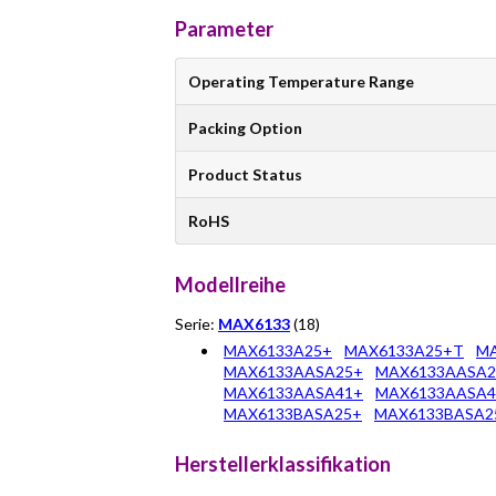
Parameter
Operating Temperature Range
Packing Option
Product Status
RoHS
Modellreihe
Serie:
MAX6133
(18)
MAX6133A25+
MAX6133A25+T
MA
MAX6133AASA25+
MAX6133AASA2
MAX6133AASA41+
MAX6133AASA4
MAX6133BASA25+
MAX6133BASA2
Herstellerklassifikation