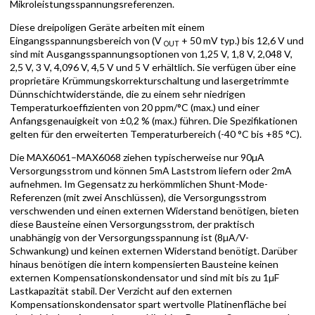
Mikroleistungsspannungsreferenzen.
Diese dreipoligen Geräte arbeiten mit einem
Eingangsspannungsbereich von (V
+ 50 mV typ.) bis 12,6 V und
OUT
sind mit Ausgangsspannungsoptionen von 1,25 V, 1,8 V, 2,048 V,
2,5 V, 3 V, 4,096 V, 4,5 V und 5 V erhältlich. Sie verfügen über eine
proprietäre Krümmungskorrekturschaltung und lasergetrimmte
Dünnschichtwiderstände, die zu einem sehr niedrigen
Temperaturkoeffizienten von 20 ppm/°C (max.) und einer
Anfangsgenauigkeit von ±0,2 % (max.) führen. Die Spezifikationen
gelten für den erweiterten Temperaturbereich (-40 °C bis +85 °C).
Die MAX6061–MAX6068 ziehen typischerweise nur 90µA
Versorgungsstrom und können 5mA Laststrom liefern oder 2mA
aufnehmen. Im Gegensatz zu herkömmlichen Shunt-Mode-
Referenzen (mit zwei Anschlüssen), die Versorgungsstrom
verschwenden und einen externen Widerstand benötigen, bieten
diese Bausteine einen Versorgungsstrom, der praktisch
unabhängig von der Versorgungsspannung ist (8µA/V-
Schwankung) und keinen externen Widerstand benötigt. Darüber
hinaus benötigen die intern kompensierten Bausteine keinen
externen Kompensationskondensator und sind mit bis zu 1µF
Lastkapazität stabil. Der Verzicht auf den externen
Kompensationskondensator spart wertvolle Platinenfläche bei