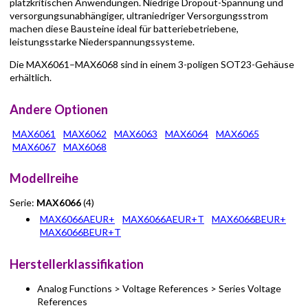
platzkritischen Anwendungen. Niedrige Dropout-Spannung und
versorgungsunabhängiger, ultraniedriger Versorgungsstrom
machen diese Bausteine ideal für batteriebetriebene,
leistungsstarke Niederspannungssysteme.
Die MAX6061–MAX6068 sind in einem 3-poligen SOT23-Gehäuse
erhältlich.
Andere Optionen
MAX6061
MAX6062
MAX6063
MAX6064
MAX6065
MAX6067
MAX6068
Modellreihe
Serie:
MAX6066
(4)
MAX6066AEUR+
MAX6066AEUR+T
MAX6066BEUR+
MAX6066BEUR+T
Herstellerklassifikation
Analog Functions > Voltage References > Series Voltage
References