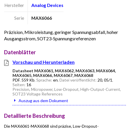
Hersteller
Analog Devices
Serie
MAX6066
Präzision, Mikroleistung, geringer Spannungsabfall, hoher
Ausgangsstrom, SOT23-Spannungsreferenzen
Datenblätter
Vorschau und Herunterladen
Datasheet MAX6061, MAX6062, MAX6063, MAX6064,
MAX6065, MAX6066, MAX6067, MAX6068
PDF
,
559 Kb
, Sprache:
en
, Datei veröffentlicht:
20, 05/1
,
Seiten:
16
Precision, Micropower, Low-Dropout, High-Output-Current,
SOT23 Voltage References
Auszug aus dem Dokument
Detaillierte Beschreibung
Die MAX6061-MAX6068 sind präzise, Low-Dropout-