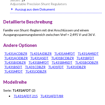
Seiten:
19
Adjustable Precision Shunt Regulators
Auszug aus dem Dokument
Detaillierte Beschreibung
Familie von Shunt-Reglern mit drei Anschlüssen und einem
Ausgangsspannungsbereich zwischen Vref = 2,495 V und 36 V.
Andere Optionen
TL431ACDBZR
TL431AIDBZR
TL431AMFDT
TL431AMSDT
TL431AQDBZR
TL431ASDT
TL431BCDBZR
TL431BFDT
TL431BIDBZR
TL431BMFDT
TL431BMSDT
TL431BQDBZR
TL431BSDT
TL431CDBZR
TL431FDT
TL431IDBZR
TL431MFDT
TL431QDBZR
Modellreihe
Serie:
TL431AFDT
(2)
TL431AFDT,215
TL431AFDT/8R