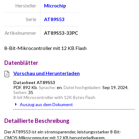
Hersteller
Microchip
Serie
AT89S53
Artikelnummer
AT89S53-33PC
8-Bit-Mikrocontroller mit 12 KB Flash
Datenblätter
Vorschau und Herunterladen
Datasheet AT89S53
PDF
,
892 Kb
, Sprache:
en
, Datei hochgeladen:
Sep 19, 2024
,
Seiten:
35
8-bit Microcontroller with 12K Bytes Flash
Auszug aus dem Dokument
Detaillierte Beschreibung
Der AT89S53 ist ein stromsparender, leistungsstarker 8-Bit-
CMOS-Mikrocomputer mit 12 KB herunterladbarem,