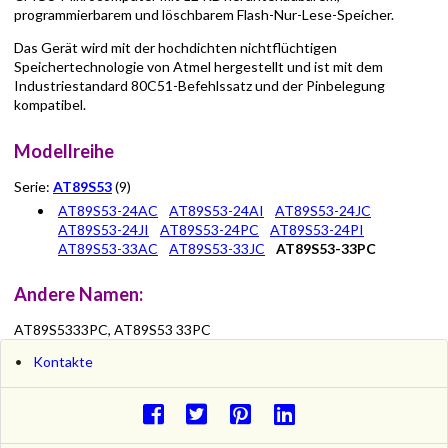
programmierbarem und löschbarem Flash-Nur-Lese-Speicher.
Das Gerät wird mit der hochdichten nichtflüchtigen
Speichertechnologie von Atmel hergestellt und ist mit dem
Industriestandard 80C51-Befehlssatz und der Pinbelegung
kompatibel.
Modellreihe
Serie:
AT89S53
(9)
AT89S53-24AC
AT89S53-24AI
AT89S53-24JC
AT89S53-24JI
AT89S53-24PC
AT89S53-24PI
AT89S53-33AC
AT89S53-33JC
AT89S53-33PC
Andere Namen:
AT89S5333PC, AT89S53 33PC
Kontakte