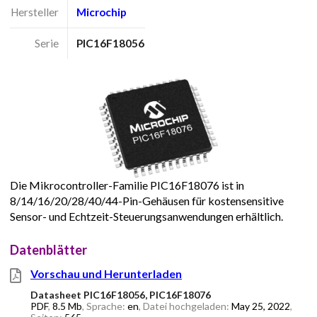
Hersteller
Microchip
Serie
PIC16F18056
Die Mikrocontroller-Familie PIC16F18076 ist in
8/14/16/20/28/40/44-Pin-Gehäusen für kostensensitive
Sensor- und Echtzeit-Steuerungsanwendungen erhältlich.
Datenblätter
Vorschau und Herunterladen
Datasheet PIC16F18056, PIC16F18076
PDF
,
8.5 Mb
, Sprache:
en
, Datei hochgeladen:
May 25, 2022
,