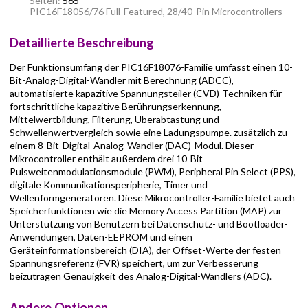
Seiten:
565
PIC16F18056/76 Full-Featured, 28/40-Pin Microcontrollers
Detaillierte Beschreibung
Der Funktionsumfang der PIC16F18076-Familie umfasst einen 10-
Bit-Analog-Digital-Wandler mit Berechnung (ADCC),
automatisierte kapazitive Spannungsteiler (CVD)-Techniken für
fortschrittliche kapazitive Berührungserkennung,
Mittelwertbildung, Filterung, Überabtastung und
Schwellenwertvergleich sowie eine Ladungspumpe. zusätzlich zu
einem 8-Bit-Digital-Analog-Wandler (DAC)-Modul. Dieser
Mikrocontroller enthält außerdem drei 10-Bit-
Pulsweitenmodulationsmodule (PWM), Peripheral Pin Select (PPS),
digitale Kommunikationsperipherie, Timer und
Wellenformgeneratoren. Diese Mikrocontroller-Familie bietet auch
Speicherfunktionen wie die Memory Access Partition (MAP) zur
Unterstützung von Benutzern bei Datenschutz- und Bootloader-
Anwendungen, Daten-EEPROM und einen
Geräteinformationsbereich (DIA), der Offset-Werte der festen
Spannungsreferenz (FVR) speichert, um zur Verbesserung
beizutragen Genauigkeit des Analog-Digital-Wandlers (ADC).
Andere Optionen