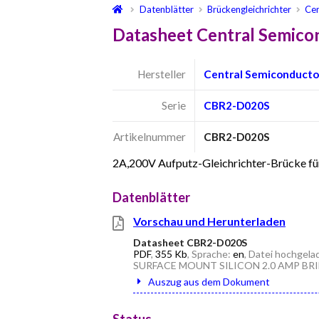
Datenblätter
Brückengleichrichter
Cen
Datasheet Central Semic
Hersteller
Central Semiconducto
Serie
CBR2-D020S
Artikelnummer
CBR2-D020S
2A,200V Aufputz-Gleichrichter-Brücke fü
Datenblätter
Vorschau und Herunterladen
Datasheet CBR2-D020S
PDF
,
355 Kb
, Sprache:
en
, Datei hochgela
SURFACE MOUNT SILICON 2.0 AMP BRI
Auszug aus dem Dokument