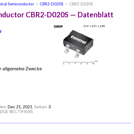
tral Semiconductor
CBR2-D020S
CBR2-D020S
onductor CBR2-D020S — Datenblatt
r
r allgemeine Zwecke
den:
Dec 21, 2021
, Seiten:
3
DGE RECTIFIERS