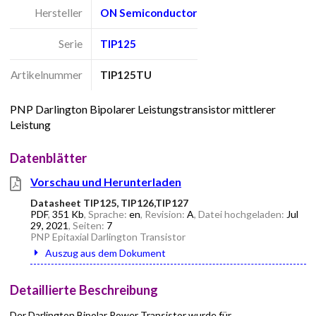
Hersteller
ON Semiconductor
Serie
TIP125
Artikelnummer
TIP125TU
PNP Darlington Bipolarer Leistungstransistor mittlerer
Leistung
Datenblätter
Vorschau und Herunterladen
Datasheet TIP125, TIP126,TIP127
PDF
,
351 Kb
, Sprache:
en
, Revision:
A
, Datei hochgeladen:
Jul
29, 2021
, Seiten:
7
PNP Epitaxial Darlington Transistor
Auszug aus dem Dokument
Detaillierte Beschreibung
Der Darlington Bipolar Power Transistor wurde für