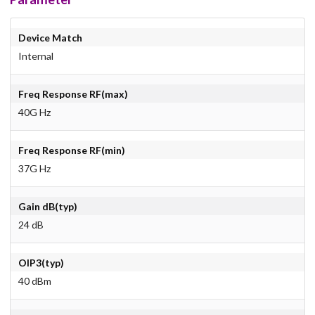
Device Match
Internal
Freq Response RF(max)
40G Hz
Freq Response RF(min)
37G Hz
Gain dB(typ)
24 dB
OIP3(typ)
40 dBm