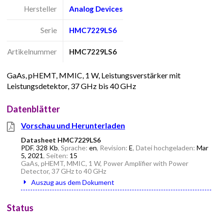
Hersteller
Analog Devices
Serie
HMC7229LS6
Artikelnummer
HMC7229LS6
GaAs, pHEMT, MMIC, 1 W, Leistungsverstärker mit
Leistungsdetektor, 37 GHz bis 40 GHz
Datenblätter
Vorschau und Herunterladen
Datasheet HMC7229LS6
PDF
,
328 Kb
, Sprache:
en
, Revision:
E
, Datei hochgeladen:
Mar
5, 2021
, Seiten:
15
GaAs, pHEMT, MMIC, 1 W, Power Amplifier with Power
Detector, 37 GHz to 40 GHz
Auszug aus dem Dokument
Status