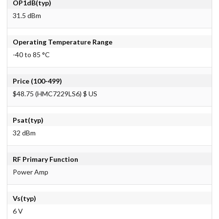
OP1dB(typ)
31.5 dBm
Operating Temperature Range
-40 to 85 °C
Price (100-499)
$48.75 (HMC7229LS6) $ US
Psat(typ)
32 dBm
RF Primary Function
Power Amp
Vs(typ)
6 V