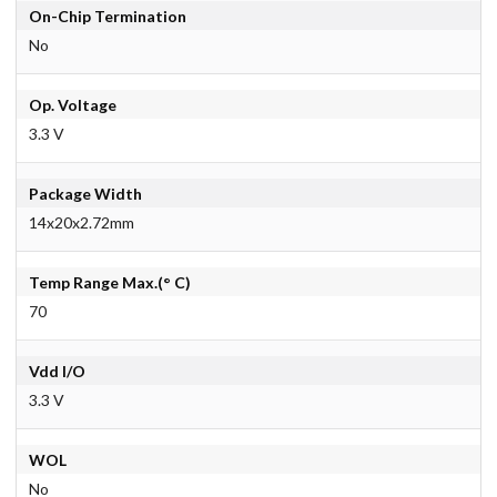
On-Chip Termination
No
Op. Voltage
3.3 V
Package Width
14x20x2.72mm
Temp Range Max.(° C)
70
Vdd I/O
3.3 V
WOL
No