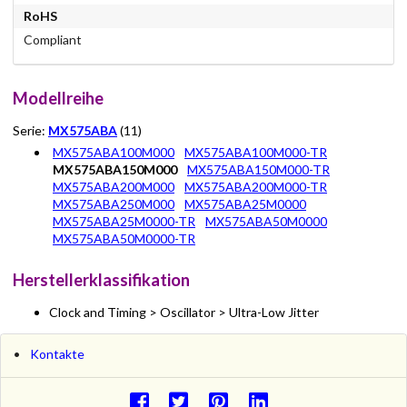
RoHS
Compliant
Modellreihe
Serie:
MX575ABA
(11)
MX575ABA100M000
MX575ABA100M000-TR
MX575ABA150M000
MX575ABA150M000-TR
MX575ABA200M000
MX575ABA200M000-TR
MX575ABA250M000
MX575ABA25M0000
MX575ABA25M0000-TR
MX575ABA50M0000
MX575ABA50M0000-TR
Herstellerklassifikation
Clock and Timing > Oscillator > Ultra-Low Jitter
Kontakte