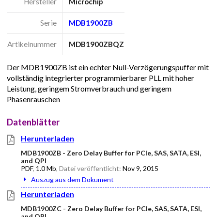
Hersteller
Microchip
Serie
MDB1900ZB
Artikelnummer
MDB1900ZBQZ
Der MDB1900ZB ist ein echter Null-Verzögerungspuffer mit
vollständig integrierter programmierbarer PLL mit hoher
Leistung, geringem Stromverbrauch und geringem
Phasenrauschen
Datenblätter
Herunterladen
MDB1900ZB - Zero Delay Buffer for PCIe, SAS, SATA, ESI,
and QPI
PDF
,
1.0 Mb
, Datei veröffentlicht:
Nov 9, 2015
Auszug aus dem Dokument
Herunterladen
MDB1900ZC - Zero Delay Buffer for PCIe, SAS, SATA, ESI,
and QPI