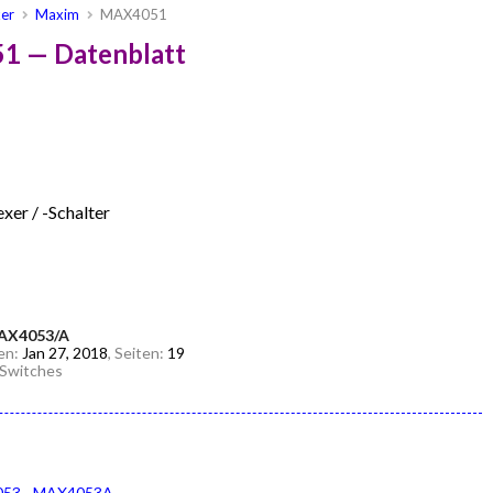
xer
Maxim
MAX4051
1 — Datenblatt
er / -Schalter
AX4053/A
den:
Jan 27, 2018
, Seiten:
19
/Switches
053
MAX4053A