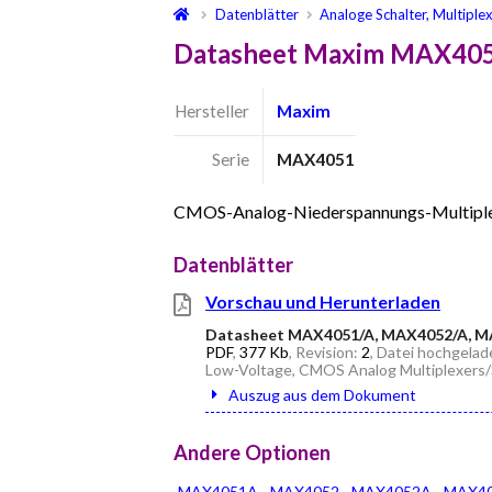
Datenblätter
Analoge Schalter, Multiple
Datasheet Maxim MAX405
Hersteller
Maxim
Serie
MAX4051
CMOS-Analog-Niederspannungs-Multiplex
Datenblätter
Vorschau und Herunterladen
Datasheet MAX4051/A, MAX4052/A, M
PDF
,
377 Kb
, Revision:
2
, Datei hochgela
Low-Voltage, CMOS Analog Multiplexers
Auszug aus dem Dokument
Andere Optionen
MAX4051A
MAX4052
MAX4052A
MAX4