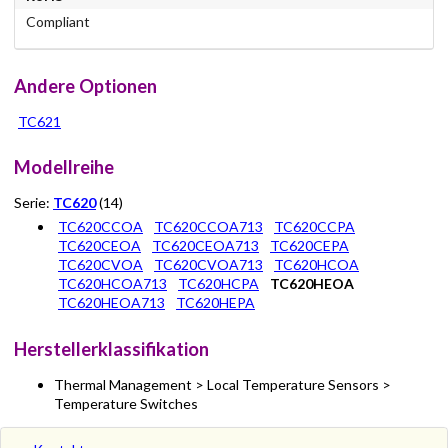
Compliant
Andere Optionen
TC621
Modellreihe
Serie:
TC620
(14)
TC620CCOA
TC620CCOA713
TC620CCPA
TC620CEOA
TC620CEOA713
TC620CEPA
TC620CVOA
TC620CVOA713
TC620HCOA
TC620HCOA713
TC620HCPA
TC620HEOA
TC620HEOA713
TC620HEPA
Herstellerklassifikation
Thermal Management > Local Temperature Sensors >
Temperature Switches