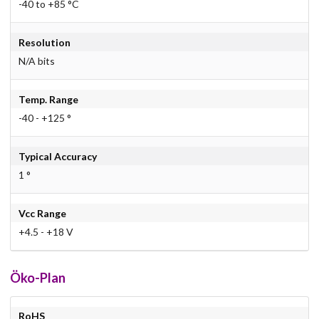
-40 to +85 °C
Resolution
N/A bits
Temp. Range
-40 - +125 °
Typical Accuracy
1 °
Vcc Range
+4.5 - +18 V
Öko-Plan
RoHS