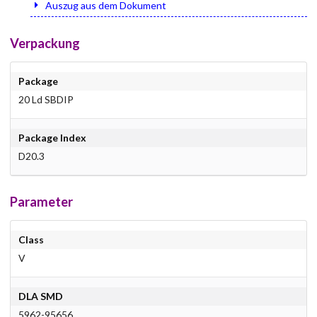
Auszug aus dem Dokument
Verpackung
Package
20 Ld SBDIP
Package Index
D20.3
Parameter
Class
V
DLA SMD
5962-95656