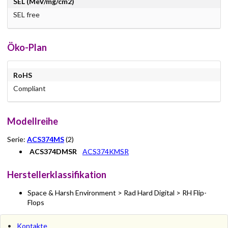
SEL (MeV/mg/cm2)
SEL free
Öko-Plan
RoHS
Compliant
Modellreihe
Serie:
ACS374MS
(2)
ACS374DMSR
ACS374KMSR
Herstellerklassifikation
Space & Harsh Environment > Rad Hard Digital > RH Flip-
Flops
Kontakte