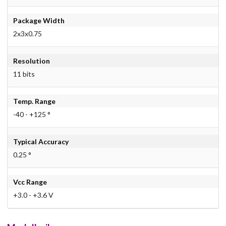
Package Width
2x3x0.75
Resolution
11 bits
Temp. Range
-40 - +125 °
Typical Accuracy
0.25 °
Vcc Range
+3.0 - +3.6 V