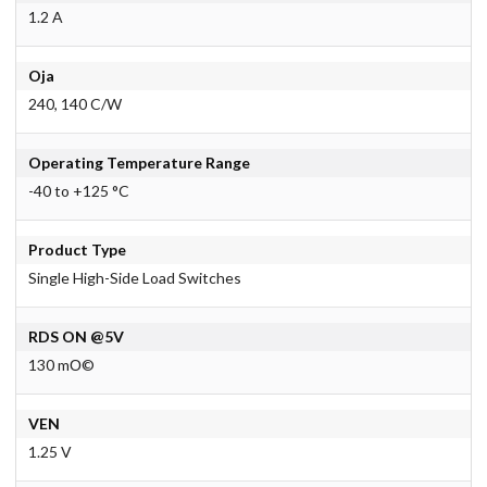
1.2 A
Oja
240, 140 C/W
Operating Temperature Range
-40 to +125 °C
Product Type
Single High-Side Load Switches
RDS ON @5V
130 mО©
VEN
1.25 V