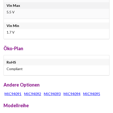
Vin Max
5.5 V
Vin Min
1.7 V
Öko-Plan
RoHS
Compliant
Andere Optionen
MIC94091
MIC94092
MIC94093
MIC94094
MIC94095
Modellreihe