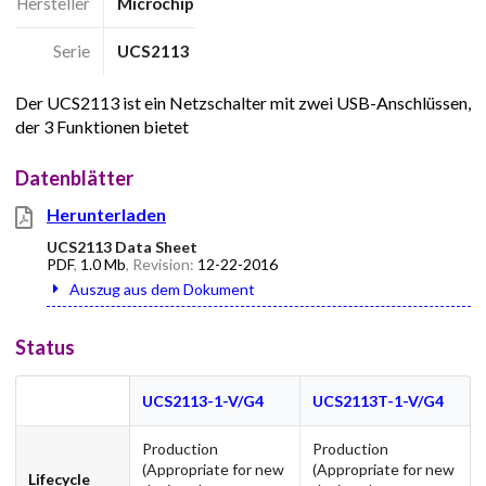
Hersteller
Microchip
Serie
UCS2113
Der UCS2113 ist ein Netzschalter mit zwei USB-Anschlüssen,
der 3 Funktionen bietet
Datenblätter
Herunterladen
UCS2113 Data Sheet
PDF
,
1.0 Mb
, Revision:
12-22-2016
Auszug aus dem Dokument
Status
UCS2113-1-V/G4
UCS2113T-1-V/G4
Production
Production
(Appropriate for new
(Appropriate for new
Lifecycle