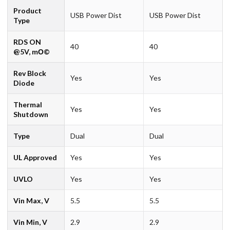
Product
USB Power Dist
USB Power Dist
Type
RDS ON
40
40
@5V, mО©
Rev Block
Yes
Yes
Diode
Thermal
Yes
Yes
Shutdown
Type
Dual
Dual
UL Approved
Yes
Yes
UVLO
Yes
Yes
Vin Max, V
5.5
5.5
Vin Min, V
2.9
2.9