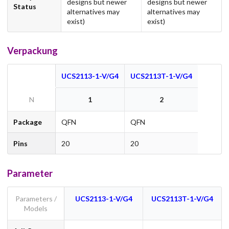
designs but newer
designs but newer
Status
alternatives may
alternatives may
exist)
exist)
Verpackung
UCS2113-1-V/G4
UCS2113T-1-V/G4
N
1
2
Package
QFN
QFN
Pins
20
20
Parameter
Parameters /
UCS2113-1-V/G4
UCS2113T-1-V/G4
Models